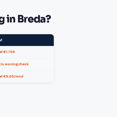
g in Breda?
af
f €1.799
tis woningcheck
af €9,95/mnd