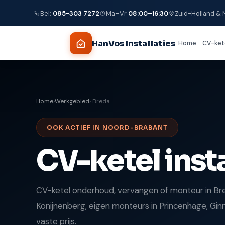
Bel:
085-303 7272
Ma–Vr
08:00–16:30
Zuid-Holland &
HanVos Installaties
Home
CV-ket
Home
›
Werkgebied
› Breda
OOK ACTIEF IN NOORD-BRABANT
CV-ketel insta
CV-ketel onderhoud, vervangen of monteur in Br
Konijnenberg, eigen monteurs in Princenhage, G
vaste prijs.