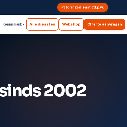
Storingsdienst 7d.p.w.
Alle diensten
Webshop
Kennisbank ▾
Offerte aanvragen
, sinds 2002