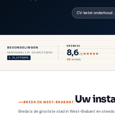
CV-ketel onderhoud
OPINESS
BEOORDELINGEN
8,6
ONAFHANKELIJK GEVERIFIEERD
/10
3 PLATFORMS
46
reviews
Uw insta
BREDA EN WEST-BRABANT
Breda is de grootste stad in West-Brabant en steeds