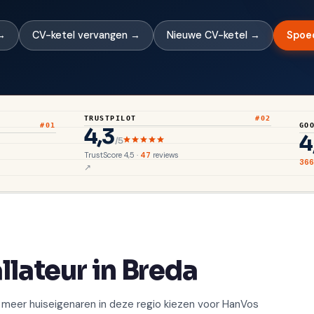
 →
CV-ketel vervangen →
Nieuwe CV-ketel →
Spoed
TRUSTPILOT
#02
#01
GO
4,3
4
/5
TrustScore 4,5 ·
47
reviews
366
llateur in Breda
 meer huiseigenaren in deze regio kiezen voor HanVos