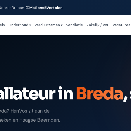
 Noord-Brabant
Mail ons
🌐
Vertalen
els
Onderhoud ▾
Verduurzamen ▾
Ventilatie
Zakelijk / VvE
Vacatures
llateur in
Breda
eda? HanVos zit aan de
inneken en Haagse Beemden,