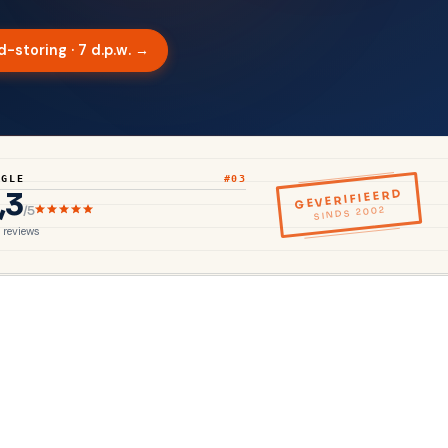
-storing · 7 d.p.w. →
OGLE
#03
,3
GEVERIFIEERD
/5
SINDS 2002
reviews