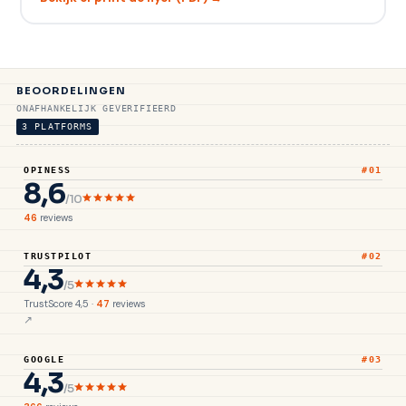
BEOORDELINGEN
ONAFHANKELIJK GEVERIFIEERD
3 PLATFORMS
OPINESS
#01
8,6
/10
46
reviews
TRUSTPILOT
#02
4,3
/5
TrustScore 4,5 ·
47
reviews
GOOGLE
#03
4,3
/5