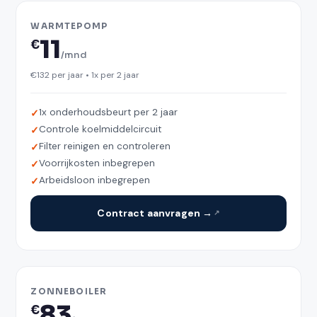
WARMTEPOMP
11
€
/mnd
€132 per jaar • 1x per 2 jaar
1x onderhoudsbeurt per 2 jaar
Controle koelmiddelcircuit
Filter reinigen en controleren
Voorrijkosten inbegrepen
Arbeidsloon inbegrepen
Contract aanvragen →
ZONNEBOILER
83
€