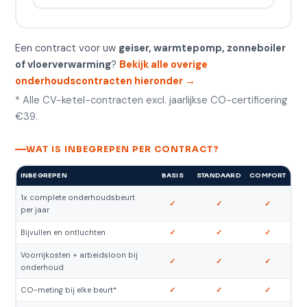
Een contract voor uw
geiser, warmtepomp, zonneboiler
of vloerverwarming
?
Bekijk alle overige
onderhoudscontracten hieronder →
* Alle CV-ketel-contracten excl. jaarlijkse CO-certificering
€39.
WAT IS INBEGREPEN PER CONTRACT?
INBEGREPEN
BASIS
STANDAARD
COMFORT
1x complete onderhoudsbeurt
✓
✓
✓
per jaar
Bijvullen en ontluchten
✓
✓
✓
Voorrijkosten + arbeidsloon bij
✓
✓
✓
onderhoud
CO-meting bij elke beurt*
✓
✓
✓