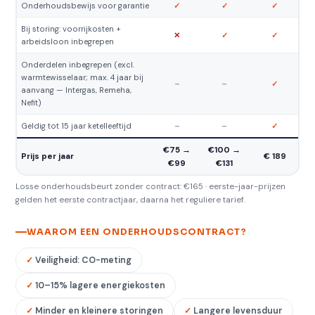
Onderhoudsbewijs voor garantie
✓
✓
✓
Bij storing: voorrijkosten +
✕
✓
✓
arbeidsloon inbegrepen
Onderdelen inbegrepen (excl.
warmtewisselaar; max. 4 jaar bij
–
–
✓
aanvang — Intergas, Remeha,
Nefit)
Geldig tot 15 jaar ketelleeftijd
–
–
✓
€75 →
€100 →
Prijs per jaar
€ 189
€99
€131
Losse onderhoudsbeurt zonder contract: €165 · eerste-jaar-prijzen
gelden het eerste contractjaar, daarna het reguliere tarief.
WAAROM EEN ONDERHOUDSCONTRACT?
Veiligheid: CO-meting
10–15% lagere energiekosten
Minder en kleinere storingen
Langere levensduur