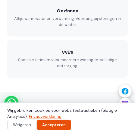
Gezinnen
Altijd warm water en verwarming. Voorrang bij storingen in
de winter.
VvE's
Speciale tarieven voor meerdere woningen. Volledige
ontzorging.
Wij gebruiken cookies voor websitestatistieken (Google
KLANTBEOORDELINGEN
Analytics).
Privacyverklaring
Wat onze klanten zeggen
Weigeren
Accepteren
Bel
WhatsApp
Offerte →
Gemiddeld 4.3 / 5 · Google Reviews