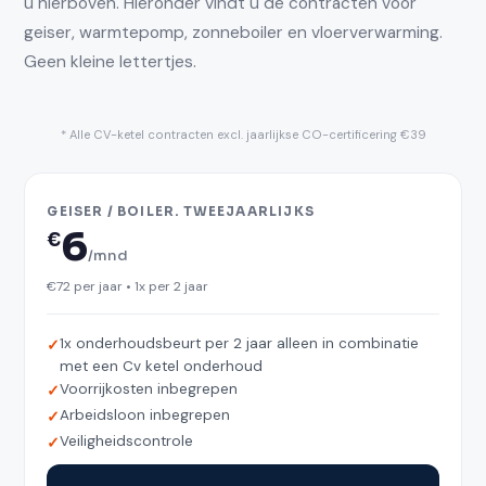
u hierboven. Hieronder vindt u de contracten voor
geiser, warmtepomp, zonneboiler en vloerverwarming.
Geen kleine lettertjes.
* Alle CV-ketel contracten excl. jaarlijkse CO-certificering €39
GEISER / BOILER. TWEEJAARLIJKS
6
€
/mnd
€72 per jaar • 1x per 2 jaar
1x onderhoudsbeurt per 2 jaar alleen in combinatie
met een Cv ketel onderhoud
Voorrijkosten inbegrepen
Arbeidsloon inbegrepen
Veiligheidscontrole