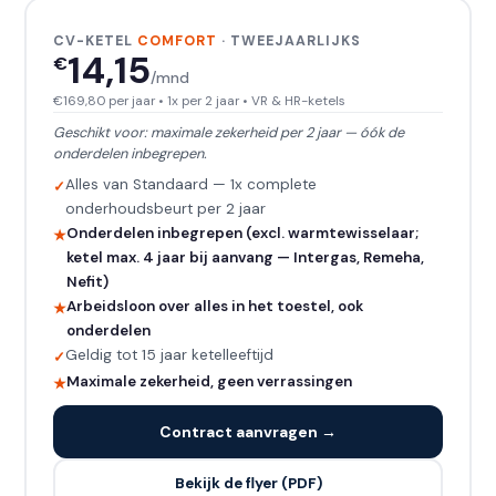
CV-KETEL
COMFORT
· TWEEJAARLIJKS
14,15
€
/mnd
€169,80 per jaar • 1x per 2 jaar • VR & HR-ketels
Geschikt voor: maximale zekerheid per 2 jaar — óók de
onderdelen inbegrepen.
Alles van Standaard — 1x complete
onderhoudsbeurt per 2 jaar
Onderdelen inbegrepen (excl. warmtewisselaar;
ketel max. 4 jaar bij aanvang — Intergas, Remeha,
Nefit)
Arbeidsloon over alles in het toestel, ook
onderdelen
Geldig tot 15 jaar ketelleeftijd
Maximale zekerheid, geen verrassingen
Contract aanvragen →
Bekijk de flyer (PDF)