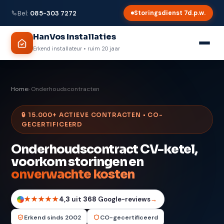
Bel:
085-303 7272
Storingsdienst 7d.p.w.
HanVos Installaties
Erkend installateur • ruim 20 jaar
Home
› Onderhoudscontracten
🔒 15.000+ ACTIEVE CONTRACTEN • CO-
GECERTIFICEERD
Onderhoudscontract CV-ketel,
voorkom storingen en
onverwachte kosten
★★★★★
4,3
uit
368
Google-reviews
→
Erkend sinds 2002
CO-gecertificeerd