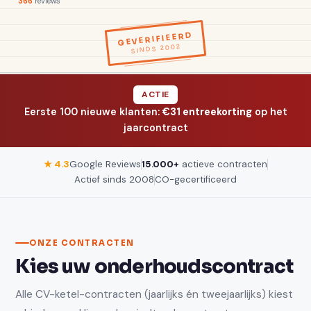
366
reviews
GEVERIFIEERD
SINDS 2002
ACTIE
Eerste 100 nieuwe klanten:
€31 entreekorting
op het
jaarcontract
★ 4.3
Google Reviews
15.000+
actieve contracten
Actief sinds 2008
CO-gecertificeerd
ONZE CONTRACTEN
Kies uw onderhoudscontract
Alle CV-ketel-contracten (jaarlijks én tweejaarlijks) kiest