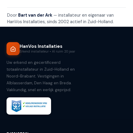
Door
Bart van der Ark
— installateur en eigenaar van
HanVos Installaties, sinds 2002 actief in Zuid-Holland.
HanVos Installaties
Erkend installateur • Al ruim 20 jaar
Uw erkend en gecertificeerd
totaalinstallateur in Zuid-Holland en
Noord-Brabant. Vestigingen in
Alblasserdam, Den Haag en Breda.
Vakkundig, snel en eerlijk geprijsd.