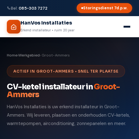
Bel:
085-303 7272
Storingsdienst 7d.p.w.
HanVos Installaties
Erkend installateur • ruim 20 jaar
Home
›
Werkgebied
› Groot-Ammers
ACTIEF IN GROOT-AMMERS • SNEL TER PLAATSE
CV-ketel installateur in
Groot-
Ammers
HanVos Installaties is uw erkend installateur in Groot-
Ammers. Wij leveren, plaatsen en onderhouden CV-ketels,
warmtepompen, airconditioning, zonnepanelen en meer.