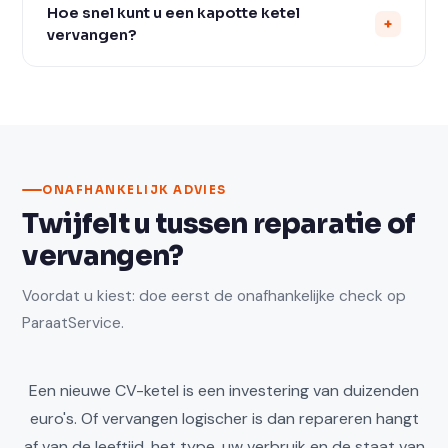
Vaillant. Intergas is onze favoriet vanwege de
Hoe snel kunt u een kapotte ketel
+
bewezen betrouwbaarheid en lage
vervangen?
onderhoudskosten. Wij adviseren op basis van uw
situatie.
Bij een acute storing streven wij naar vervanging
binnen 1-3 werkdagen. In de winterperiode verhogen
wij onze capaciteit om spoedvervangingen te
faciliteren.
ONAFHANKELIJK ADVIES
Twijfelt u tussen reparatie of
vervangen?
Voordat u kiest: doe eerst de onafhankelijke check op
ParaatService.
Een nieuwe CV-ketel is een investering van duizenden
euro's. Of vervangen logischer is dan repareren hangt
af van de leeftijd, het type, uw verbruik en de staat van