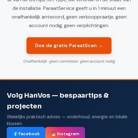
de installatie. ParaatService geeft u in 1 minuut een
onafhankelijk antwoord, geen verkooppraatje, geen
account nodig, geen verplichtingen.
Doe de gratis ParaatScan →
Onafhankelijk · geen commissie · geen account nodig
Volg HanVos — bespaartips &
projecten
Wekelijks praktisch advies — onderhoud, energie en lokale
klussen.
Facebook
Instagram