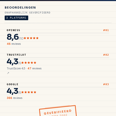
BEOORDELINGEN
ONAFHANKELIJK GEVERIFIEERD
3 PLATFORMS
OPINESS
#01
8,6
/10
46
reviews
TRUSTPILOT
#02
4,3
/5
TrustScore 4,5 ·
47
reviews
GOOGLE
#03
4,3
/5
366
reviews
GEVERIFIEERD
SINDS 2002