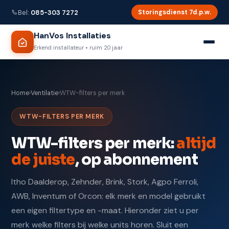
Bel:
085-303 7272
Storingsdienst 7d.p.w.
HanVos Installaties
Erkend installateur • ruim 20 jaar
Home
›
Ventilatie
›
WTW-filters per merk
WTW-FILTERS PER MERK
WTW-filters per merk:
altijd
de juiste
, op abonnement
Itho Daalderop, Zehnder, Brink, Stork, Agpo Ferroli,
AWB, Inventum of Orcon: elk merk en model gebruikt
een eigen filtertype en -maat. Hieronder ziet u per
merk welke filters bij welke units horen. Sluit een