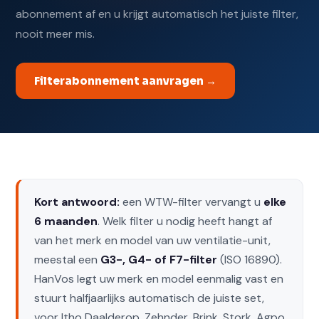
abonnement af en u krijgt automatisch het juiste filter,
nooit meer mis.
Filterabonnement aanvragen →
Kort antwoord:
een WTW-filter vervangt u
elke
6 maanden
. Welk filter u nodig heeft hangt af
van het merk en model van uw ventilatie-unit,
meestal een
G3-, G4- of F7-filter
(ISO 16890).
HanVos legt uw merk en model eenmalig vast en
stuurt halfjaarlijks automatisch de juiste set,
voor Itho Daalderop, Zehnder, Brink, Stork, Agpo