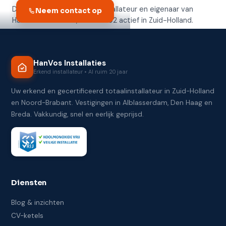
Door
Bart van der Ark
— installateur en eigenaar van
Neem contact op
HanVos Installaties, sinds 2002 actief in Zuid-Holland.
HanVos Installaties
Erkend installateur • Al ruim 20 jaar
Uw erkend en gecertificeerd totaalinstallateur in Zuid-Holland
en Noord-Brabant. Vestigingen in Alblasserdam, Den Haag en
Breda. Vakkundig, snel en eerlijk geprijsd.
Diensten
Blog & inzichten
CV-ketels