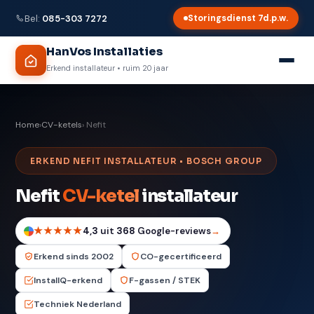
Bel:
085-303 7272
Storingsdienst 7d.p.w.
HanVos Installaties
Erkend installateur • ruim 20 jaar
Home
›
CV-ketels
› Nefit
ERKEND NEFIT INSTALLATEUR • BOSCH GROUP
Nefit
CV-ketel
installateur
★★★★★
4,3
uit
368
Google-reviews
→
Erkend sinds 2002
CO-gecertificeerd
InstallQ-erkend
F-gassen / STEK
Techniek Nederland