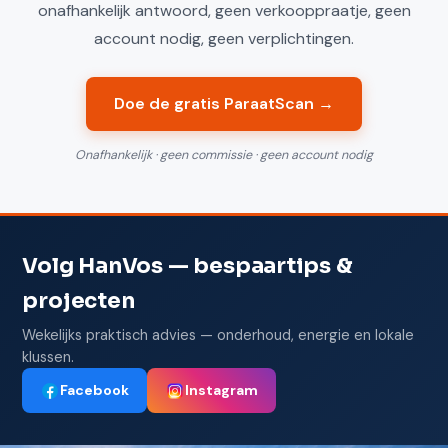
onafhankelijk antwoord, geen verkooppraatje, geen
account nodig, geen verplichtingen.
Doe de gratis ParaatScan →
Onafhankelijk · geen commissie · geen account nodig
Volg HanVos — bespaartips &
projecten
Wekelijks praktisch advies — onderhoud, energie en lokale
klussen.
Facebook
Instagram