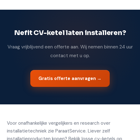
Nefit CV-ketel laten installeren?
Vraag vrijblijvend een offerte aan. Wij nemen binnen 24 uur
contact met u op.
Gratis offerte aanvragen →
Voor onafhankelijke vergelijkers en research over
installatietechniek zie
ParaatService
. Liever zelf
installatieproducten kopen? Bekijk losse
cv-ketels op