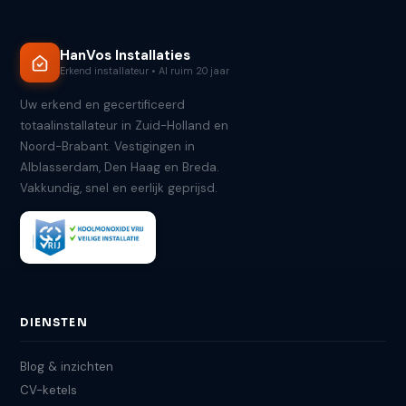
HanVos Installaties
Erkend installateur • Al ruim 20 jaar
Uw erkend en gecertificeerd
totaalinstallateur in Zuid-Holland en
Noord-Brabant. Vestigingen in
Alblasserdam, Den Haag en Breda.
Vakkundig, snel en eerlijk geprijsd.
DIENSTEN
Blog & inzichten
CV-ketels