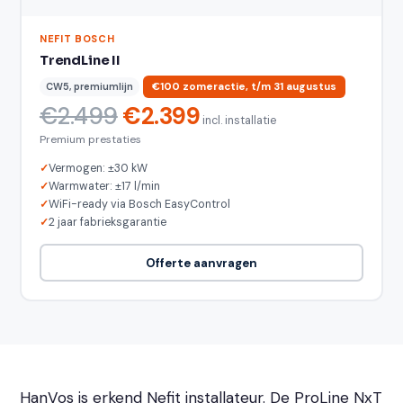
NEFIT BOSCH
TrendLine II
CW5, premiumlijn
€100 zomeractie, t/m 31 augustus
€2.499
€2.399
incl. installatie
Premium prestaties
Vermogen: ±30 kW
Warmwater: ±17 l/min
WiFi-ready via Bosch EasyControl
2 jaar fabrieksgarantie
Offerte aanvragen
HanVos is erkend Nefit installateur. De ProLine NxT