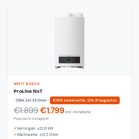
NEFIT BOSCH
ProLine NxT
CW4, tot 23 l/min
€100 zomeractie, t/m 31 augustus
€1.899
€1.799
incl. installatie
Populaire instapper
Vermogen: ±22,8 kW
Warmwater: ±12,5 l/min