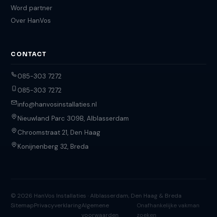
Word partner
Over HanVos
CONTACT
085-303 7272
085-303 7272
info@hanvosinstallaties.nl
Nieuwland Parc 309B, Alblasserdam
Chroomstraat 21, Den Haag
Konijnenberg 32, Breda
© 2026 HanVos Installaties · Alblasserdam, Den Haag & Breda
Sitemap
Privacyverklaring
Algemene
Onafhankelijke vakman
voorwaarden
zoeken