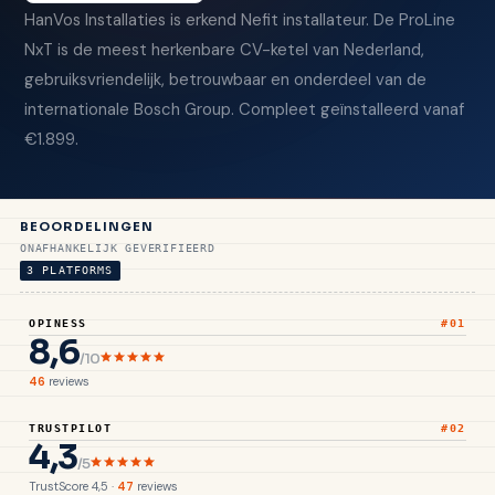
HanVos Installaties is erkend Nefit installateur. De
ProLine
NxT
is de meest herkenbare CV-ketel van Nederland,
gebruiksvriendelijk, betrouwbaar en onderdeel van de
internationale Bosch Group. Compleet geïnstalleerd vanaf
€1.899.
BEOORDELINGEN
ONAFHANKELIJK GEVERIFIEERD
3 PLATFORMS
OPINESS
#01
8,6
/10
46
reviews
TRUSTPILOT
#02
4,3
/5
TrustScore 4,5 ·
47
reviews