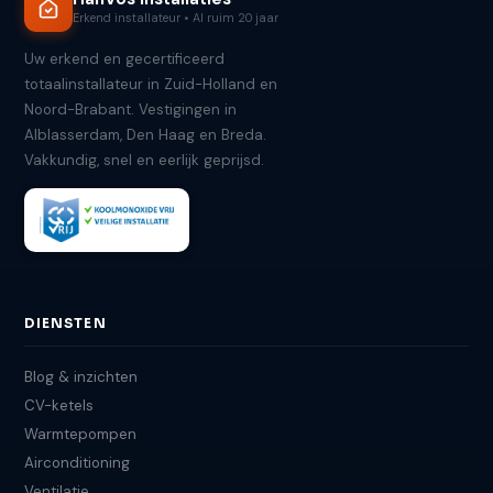
Erkend installateur • Al ruim 20 jaar
Uw erkend en gecertificeerd
totaalinstallateur in Zuid-Holland en
Noord-Brabant. Vestigingen in
Alblasserdam, Den Haag en Breda.
Vakkundig, snel en eerlijk geprijsd.
DIENSTEN
Blog & inzichten
CV-ketels
Warmtepompen
Airconditioning
Ventilatie