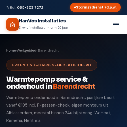
Bel:
085-303 7272
Storingsdienst 7d.p.w.
HanVos Installaties
Erkend installateur • ruim 20 jaar
Home
›
Werkgebied
› Barendrecht
ERKEND & F-GASSEN-GECERTIFICEERD
Warmtepomp service &
onderhoud in
Barendrecht
Warmtepomp onderhoud in Barendrecht: jaarlijkse beurt
vanaf €185 incl. F-gassen-check, eigen monteurs uit
Alblasserdam, meestal binnen 24u bij storing. WeHeat,
Remeha, Nefit e.a.