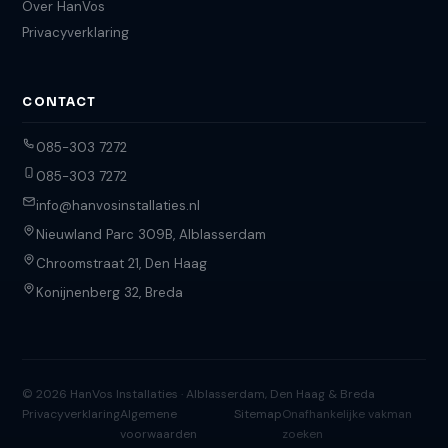
Over HanVos
Privacyverklaring
CONTACT
085-303 7272
085-303 7272
info@hanvosinstallaties.nl
Nieuwland Parc 309B, Alblasserdam
Chroomstraat 21, Den Haag
Konijnenberg 32, Breda
© 2026 HanVos Installaties · Alblasserdam, Den Haag & Breda
Privacyverklaring
Algemene
Sitemap
Onafhankelijke vakman
voorwaarden
zoeken