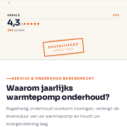
GOOGLE
#03
4,3
/5
366
reviews
GEVERIFIEERD
SINDS 2002
SERVICE & ONDERHOUD BARENDRECHT
Waarom jaarlijks
warmtepomp onderhoud?
Regelmatig onderhoud voorkomt storingen, verlengt de
levensduur van uw warmtepomp en houdt uw
energierekening laag.