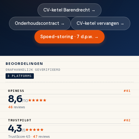
CV-ketel Barendrecht →
Onderhoudscontract →
CV-ketel vervangen →
Spoed-storing · 7 d.p.w. →
BEOORDELINGEN
ONAFHANKELIJK GEVERIFIEERD
3 PLATFORMS
OPINESS
#01
8,6
/10
46
reviews
TRUSTPILOT
#02
4,3
/5
TrustScore 4,5 ·
47
reviews