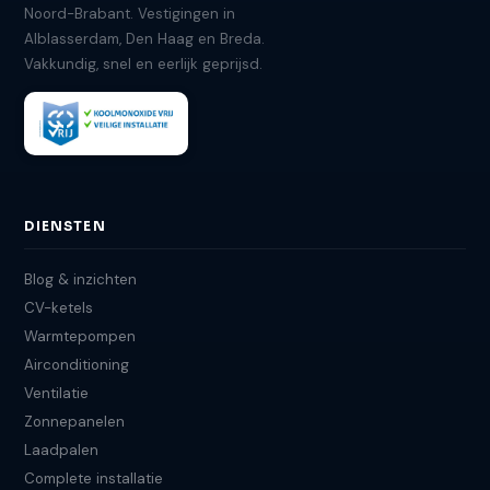
Noord-Brabant. Vestigingen in
Alblasserdam, Den Haag en Breda.
Vakkundig, snel en eerlijk geprijsd.
DIENSTEN
Blog & inzichten
CV-ketels
Warmtepompen
Airconditioning
Ventilatie
Zonnepanelen
Laadpalen
Complete installatie