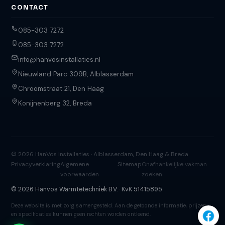
CONTACT
085-303 7272
085-303 7272
info@hanvosinstallaties.nl
Nieuwland Parc 309B, Alblasserdam
Chroomstraat 21, Den Haag
Konijnenberg 32, Breda
© 2026 HanVos Installaties · Alblasserdam, Den Haag & Breda
Privacyverklaring
Algemene
Sitemap
Onafhankelijke vakman
voorwaarden
zoeken
© 2026 Hanvos Warmtetechniek B.V. · KvK 51415895
Deze website is met zorg samengesteld. Aan de getoonde informatie, prijzen
en specificaties kunnen geen rechten worden ontleend.