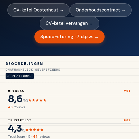
CV-ketel Oosterhout →
Onderhoudscontract →
CV-ketel vervangen →
Spoed-storing · 7 d.p.w. →
BEOORDELINGEN
ONAFHANKELIJK GEVERIFIEERD
3 PLATFORMS
OPINESS
#01
8,6
/10
46
reviews
TRUSTPILOT
#02
4,3
/5
TrustScore 4,5 ·
47
reviews