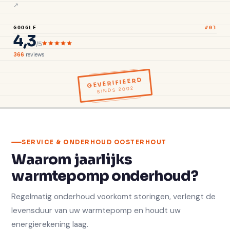
GOOGLE
#03
4,3
/5
366
reviews
GEVERIFIEERD
SINDS 2002
SERVICE & ONDERHOUD OOSTERHOUT
Waarom jaarlijks
warmtepomp onderhoud?
Regelmatig onderhoud voorkomt storingen, verlengt de
levensduur van uw warmtepomp en houdt uw
energierekening laag.