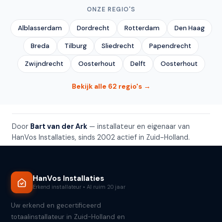
ONZE REGIO'S
Alblasserdam
Dordrecht
Rotterdam
Den Haag
Breda
Tilburg
Sliedrecht
Papendrecht
Zwijndrecht
Oosterhout
Delft
Oosterhout
Bekijk alle 62 regio's →
Door
Bart van der Ark
— installateur en eigenaar van
HanVos Installaties, sinds 2002 actief in Zuid-Holland.
HanVos Installaties
Erkend installateur • Al ruim 20 jaar
Uw erkend en gecertificeerd
totaalinstallateur in Zuid-Holland en